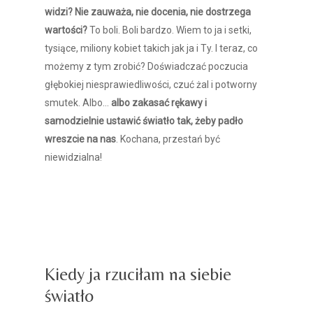
widzi? Nie zauważa, nie docenia, nie dostrzega
wartości?
To boli. Boli bardzo. Wiem to ja i setki,
tysiące, miliony kobiet takich jak ja i Ty. I teraz, co
możemy z tym zrobić? Doświadczać poczucia
głębokiej niesprawiedliwości, czuć żal i potworny
smutek. Albo…
albo zakasać rękawy i
samodzielnie ustawić światło tak, żeby padło
wreszcie na nas
. Kochana, przestań być
niewidzialna!
Przestań być niewidzialna
przestań być niewidzialna
Kiedy ja rzuciłam na siebie
światło