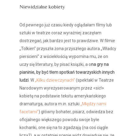
Niewidzialne kobiety
przestań być niewidzialna
Od pewnego już czasu kiedy oglądałam filmy lub
sztuki w teatrze coraz wyraźniej zaczęłam
dostrzegać, jak bardzo jest to prawdziwe. W filmie
„Tolkien” przyszła żona przyszłego autora „Władcy
pierścieni” z wściekłością wypomina mu, że on
uczy się literatury, by pisać książki, a o
na gry na
pianinie, by być tłem spotkań towarzyskich innych
ludzi
. W
„Kilku dziewczynach”
(spektakl w Teatrze
Narodowym wyreżyserowanym przez <sic!>
kobietę na podstawie tekstu amerykańskiego
dramaturga, autora m.in. sztuki
„Między nami
facetami”
) główny bohater, pisarz, odwiedza bez
oficjalnego większego powodu swoje byłe
kochanki, one się na to zgadzają (na coś ciągle
liczą?), a w ostatniej scenie widz dowiaduje się, że