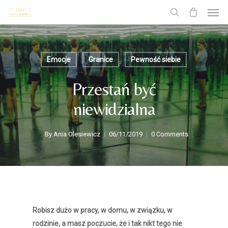
Emocje
Granice
Pewność siebie
Przestań być
niewidzialna
By
Ania Olesiewicz
06/11/2019
0 Comments
Robisz dużo w pracy, w domu, w związku, w
rodzinie, a masz poczucie, że i tak nikt tego nie