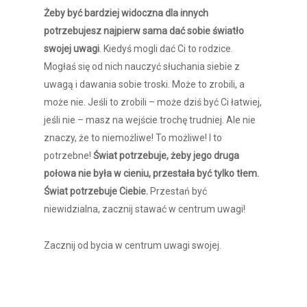
Żeby być bardziej widoczna dla innych
potrzebujesz najpierw sama dać sobie światło
swojej uwagi
. Kiedyś mogli dać Ci to rodzice.
Mogłaś się od nich nauczyć słuchania siebie z
uwagą i dawania sobie troski. Może to zrobili, a
może nie. Jeśli to zrobili – może dziś być Ci łatwiej,
jeśli nie – masz na wejście trochę trudniej. Ale nie
znaczy, że to niemożliwe! To możliwe! I to
potrzebne!
Świat potrzebuje, żeby jego druga
połowa nie była w cieniu, przestała być tylko tłem.
Świat potrzebuje Ciebie.
Przestań być
niewidzialna, zacznij stawać w centrum uwagi!
Zacznij od bycia w centrum uwagi swojej.
Dziewczyny zacznijmy od
siebie