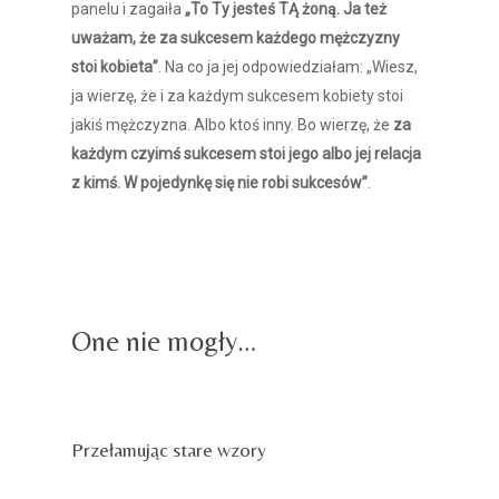
panelu i zagaiła
„To Ty jesteś TĄ żoną. Ja też
uważam, że za sukcesem każdego mężczyzny
stoi kobieta”
. Na co ja jej odpowiedziałam: „Wiesz,
ja wierzę, że i za każdym sukcesem kobiety stoi
jakiś mężczyzna. Albo ktoś inny. Bo wierzę, że
za
każdym czyimś sukcesem stoi jego albo jej relacja
z kimś. W pojedynkę się nie robi sukcesów”
.
przestań być niewidzialna
przestań być niewidzialna
przestań być niewidzialna
przestań być niewidzialna
One nie mogły…
przestań być niewidzialna
Przełamując stare wzory
przestań być niewidzialna