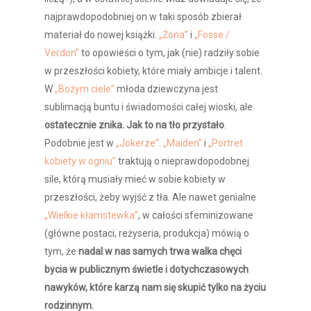
najprawdopodobniej on w taki sposób zbierał
materiał do nowej książki.
„Żona”
i
„Fosse /
Verdon”
to opowieści o tym, jak (nie) radziły sobie
w przeszłości kobiety, które miały ambicje i talent.
W
„Bożym ciele”
młoda dziewczyna jest
sublimacją buntu i świadomości całej wioski, ale
ostatecznie znika. Jak to na tło przystało
.
Podobnie jest w
„Jokerze”
.
„Maiden”
i
„Portret
kobiety w ogniu”
traktują o nieprawdopodobnej
sile, którą musiały mieć w sobie kobiety w
przeszłości, żeby wyjść z tła. Ale nawet genialne
„Wielkie kłamstewka”
, w całości sfeminizowane
(główne postaci, reżyseria, produkcja) mówią o
tym, że
nadal w nas samych trwa walka chęci
bycia w publicznym świetle i dotychczasowych
nawyków, które karzą nam się skupić tylko na życiu
rodzinnym.