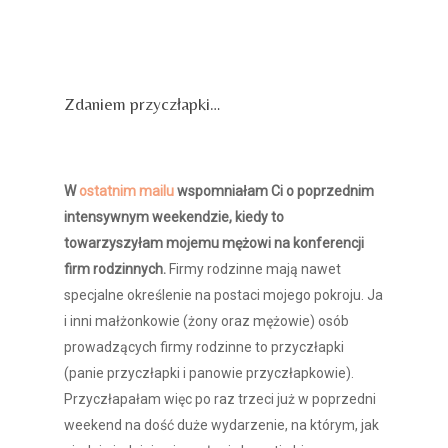
przestań być niewidzialna
przestań być niewidzialna
Zdaniem przyczłapki…
przestań być niewidzialna
W
ostatnim mailu
wspomniałam Ci o poprzednim
intensywnym weekendzie, kiedy to
towarzyszyłam mojemu mężowi na konferencji
firm rodzinnych.
Firmy rodzinne mają nawet
specjalne określenie na postaci mojego pokroju. Ja
i inni małżonkowie (żony oraz mężowie) osób
prowadzących firmy rodzinne to przyczłapki
(panie przyczłapki i panowie przyczłapkowie).
Przyczłapałam więc po raz trzeci już w poprzedni
weekend na dość duże wydarzenie, na którym, jak