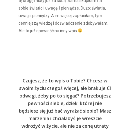
tę drogę miały już za sobą. Sama skupiłam na
sobie światło i uwagę. I pieniądze. Dużo: światła,
uwagi i pieniędzy. A im więcej zapłaciłam, tym
cenniejszą wiedzę i doświadczenie zdobywałam.
Ale to już opowieść na inny wpis
Czujesz, że to wpis o Tobie? Chcesz w
swoim życiu czegoś więcej, ale brakuje Ci
odwagi, żeby po to sięgać? P
otrzebujesz
pewności siebie, dzięki której nie
będziesz się już bać wyrażać siebie? M
asz
marzenia i chciałabyś je wreszcie
wdrożyć w życie, ale nie za cenę utraty