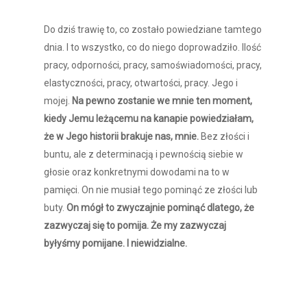
Do dziś trawię to, co zostało powiedziane tamtego
dnia. I to wszystko, co do niego doprowadziło. Ilość
pracy, odporności, pracy, samoświadomości, pracy,
elastyczności, pracy, otwartości, pracy. Jego i
mojej.
Na pewno zostanie we mnie ten moment,
kiedy Jemu leżącemu na kanapie powiedziałam,
że w Jego historii brakuje nas, mnie.
Bez złości i
buntu, ale z determinacją i pewnością siebie w
głosie oraz konkretnymi dowodami na to w
pamięci. On nie musiał tego pominąć ze złości lub
buty.
On mógł to zwyczajnie pominąć dlatego, że
zazwyczaj się to pomija. Że my zazwyczaj
byłyśmy pomijane. I niewidzialne.
przestań być niewidzialna