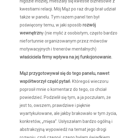
nigdzie indziej, mieszały się kwestie biznesowe z
kwestiami relacji. Mój Mąż po raz drugi brał udział
także w panelu. Tym razem panel ten był
poświęcony temu, w jaki sposób
rozwój
wewnętrzn
y (nie mylić z osobistym, często bardzo
niefortunnie organizowanym przez mówców
motywacyjnych i trenerów mentalnych)
właściciela firmy wpływa na jej funkcjonowanie.
Mąż przygotowywał się do tego panelu, nawet
współtworzył część pytań
. Któregoś wieczoru
poprosił mnie o komentarz do tego, co chciał
powiedzieć. Podzielił się tym, a ja poczułam, że
jest to, owszem, prawdziwe i pięknie
wyartykułowane, ale jakby brakowało w tym życia,
konkretów, „mięsa”. Usłyszałam bardzo ogólną i
abstrakcyjną wypowiedź na temat jego drogi
rozwoju, czyli czegoś, czego byłam świadkiem.