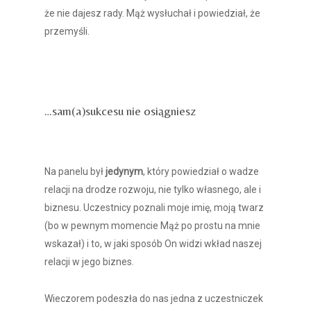
że nie dajesz rady. Mąż wysłuchał i powiedział, że
przemyśli.
przestań być niewidzialna
…sam(a)sukcesu nie osiągniesz
przestań być niewidzialna
Na panelu był
jedynym
, który powiedział o wadze
relacji na drodze rozwoju, nie tylko własnego, ale i
biznesu. Uczestnicy poznali moje imię, moją twarz
(bo w pewnym momencie Mąż po prostu na mnie
wskazał) i to, w jaki sposób On widzi wkład naszej
relacji w jego biznes.
Wieczorem podeszła do nas jedna z uczestniczek